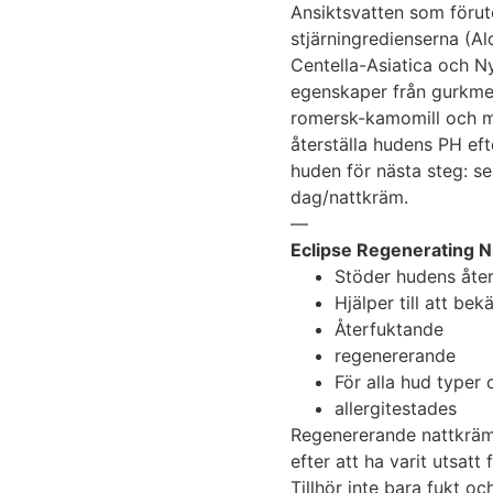
Ansiktsvatten som föru
stjärningredienserna (Al
Centella-Asiatica och N
egenskaper från gurkmej
romersk-kamomill och ma
återställa hudens PH ef
huden för nästa steg: s
dag/nattkräm.
—
Eclipse Regenerating 
Stöder hudens åte
Hjälper till att be
Återfuktande
regenererande
För alla hud typer 
allergitestades
Regenererande nattkräm
efter att ha varit utsatt
Tillhör inte bara fukt o