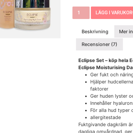
LÄGG I VARUKO
Beskrivning
Mer i
Recensioner (7)
Eclipse Set – köp hela E
Eclipse Moisturising D
Ger fukt och närin
Hjälper hudcellerna
faktorer
Ger huden lyster oc
Innehåller hyaluron
För alla hud typer 
allergitestade
Fuktgivande dagkräm är 
dagliga omvårdnad, ger 