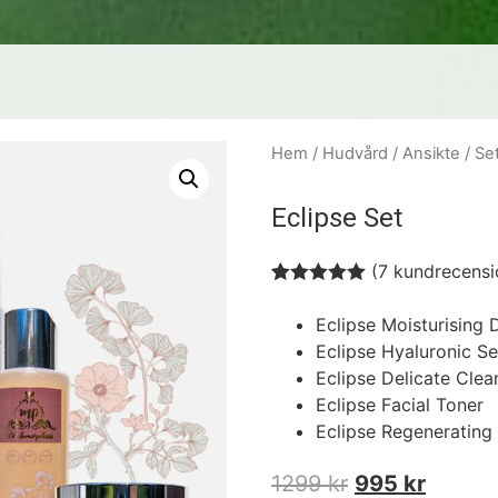
Hem
/
Hudvård
/
Ansikte
/
Se
Eclipse Set
(
7
kundrecensi
Betygsatt
7
5.00
av 5
Eclipse Moisturising
baserat på
Eclipse Hyaluronic S
kundrecensioner
Eclipse Delicate Cle
Eclipse Facial Toner
Eclipse Regenerating
1299
kr
995
kr