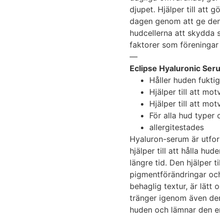
djupet. Hjälper till att 
dagen genom att ge den l
hudcellerna att skydda s
faktorer som föreningar 
—
Eclipse Hyaluronic Ser
Håller huden fukti
Hjälper till att mo
Hjälper till att mot
För alla hud typer 
allergitestades
Hyaluron-serum är utfo
hjälper till att hålla hu
längre tid. Den hjälper t
pigmentförändringar och 
behaglig textur, är lätt
tränger igenom även de
huden och lämnar den en