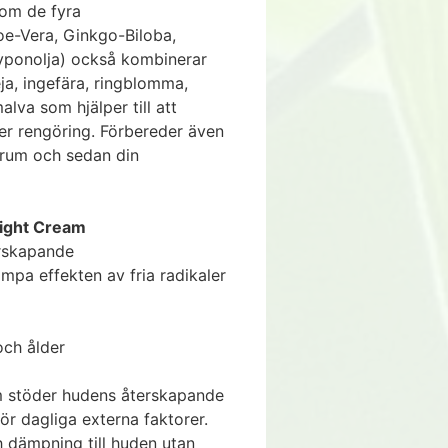
tom de fyra
oe-Vera, Ginkgo-Biloba,
yponolja) också kombinerar
a, ingefära, ringblomma,
lva som hjälper till att
ter rengöring. Förbereder även
erum och sedan din
Night Cream
rskapande
kämpa effekten av fria radikaler
och ålder
 stöder hudens återskapande
 för dagliga externa faktorer.
ch dämpning till huden utan