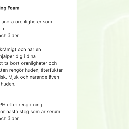
sing Foam
 andra orenligheter som
en
och ålder
krämigt och har en
hjälper dig i dina
t ta bort orenligheter och
ten rengör huden, återfuktar
isk. Mjuk och närande även
e huden.
 PH efter rengörning
för nästa steg som är serum
och ålder