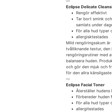
—
Eclipse Delicate Clean
Rengör effektivt
Tar bort smink och
samlats under dag
För alla hud typer 
allergisktestades
Mild rengöringsskum är 
tvålliknande textur, den 
rengöringsrutiner med at
balansera huden. Produk
och gör den mjuk och fr
för den allra känsligast
—
Eclipse Facial Toner
Återställer hudens
Förbereder huden 
För alla hud typer 
allergitestades