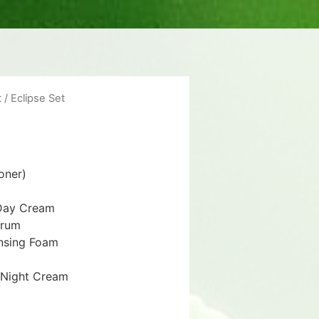
t
/ Eclipse Set
oner)
 Day Cream
erum
ansing Foam
 Night Cream