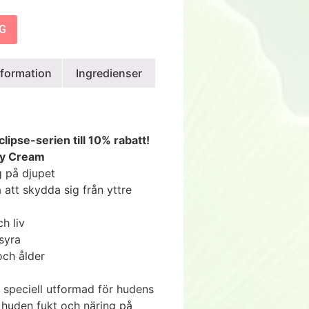
RG
nformation
Ingredienser
clipse-serien till 10% rabatt!
ay Cream
g på djupet
 att skydda sig från yttre
h liv
syra
och ålder
speciell utformad för hudens
huden fukt och näring på