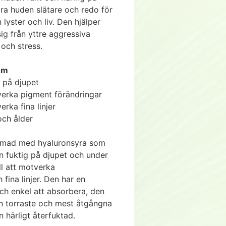
göra huden slätare och redo för
yster och liv. Den hjälper
ig från yttre aggressiva
och stress.
um
g på djupet
tverka pigment förändringar
verka fina linjer
och ålder
rmad med hyaluronsyra som
den fuktig på djupet och under
ill att motverka
fina linjer. Den har en
 och enkel att absorbera, den
n torraste och mest åtgångna
 härligt återfuktad.