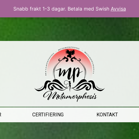
EKOLOGISKT • NATURLIGT • VEGANSKT
Snabb frakt 1-3 dagar. Betala med Swish
Avvisa
R
CERTIFIERING
KONTAKT